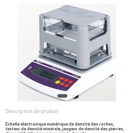
DU
SITE
PRIVACY
POLICY
Description de produit
Échelle électronique numérique de densité des roches,
testeur de densité minérale, jaugeur de densité des pierres,