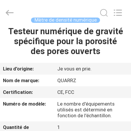
2026
Guangdong Hongtuo Instrument Technology Co.,Ltd.
All
Rights
Reserved.
Mètre de densité numérique
Developed
by
ECER
Testeur numérique de gravité
MAISON
spécifique pour la porosité
DES
des pores ouverts
PRODUITS
Lieu d'origine:
Je vous en prie.
AU
Nom de marque:
QUARRZ
SUJET
Certification:
CE, FCC
DE
Numéro de modèle:
Le nombre d'équipements
NOUS
utilisés est déterminé en
fonction de l'échantillon.
VISITE
Quantité de
1