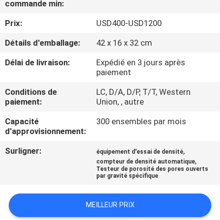
commande min:
D'USINE
Prix:
USD400-USD1200
CONTRÔLE
Détails d'emballage:
42 x 16 x 32 cm
DE
Délai de livraison:
Expédié en 3 jours après
QUALITÉ
paiement
Conditions de
LC, D/A, D/P, T/T, Western
paiement:
Union, , autre
CONTACTEZ-
NOUS
Capacité
300 ensembles par mois
d'approvisionnement:
DEMANDEZ
Surligner:
,
équipement d'essai de densité
,
compteur de densité automatique
UNE
Testeur de porosité des pores ouverts
par gravité spécifique
CITATION
MEILLEUR PRIX
PLAN