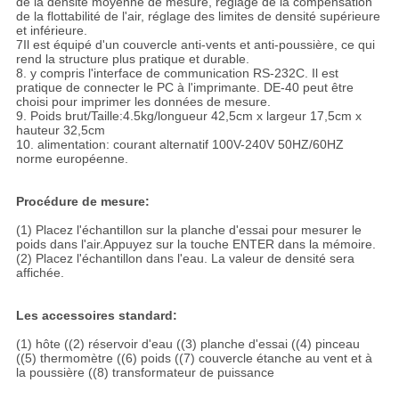
de la densité moyenne de mesure, réglage de la compensation
de la flottabilité de l'air, réglage des limites de densité supérieure
et inférieure.
7Il est équipé d'un couvercle anti-vents et anti-poussière, ce qui
rend la structure plus pratique et durable.
8. y compris l'interface de communication RS-232C. Il est
pratique de connecter le PC à l'imprimante. DE-40 peut être
choisi pour imprimer les données de mesure.
9. Poids brut/Taille:4.5kg/longueur 42,5cm x largeur 17,5cm x
hauteur 32,5cm
10. alimentation: courant alternatif 100V-240V 50HZ/60HZ
norme européenne.
Procédure de mesure:
(1) Placez l'échantillon sur la planche d'essai pour mesurer le
poids dans l'air.Appuyez sur la touche ENTER dans la mémoire.
(2) Placez l'échantillon dans l'eau. La valeur de densité sera
affichée.
Les accessoires standard:
(1) hôte ((2) réservoir d'eau ((3) planche d'essai ((4) pinceau
((5) thermomètre ((6) poids ((7) couvercle étanche au vent et à
la poussière ((8) transformateur de puissance