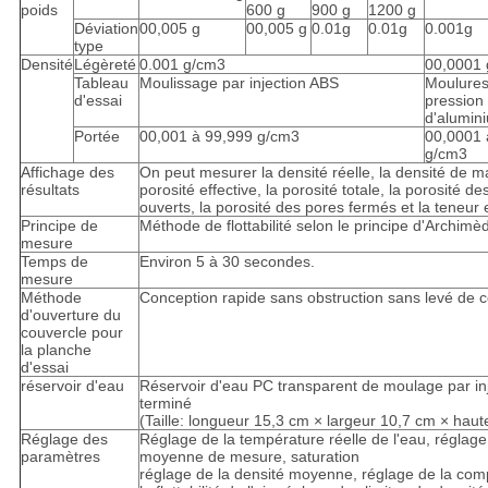
poids
600 g
900 g
1200 g
Déviation
00,005 g
00,005 g
0.01g
0.01g
0.001g
type
Densité
Légèreté
0.001 g/cm3
00,0001
Tableau
Moulissage par injection ABS
Moulures
d'essai
pression 
d'alumin
Portée
00,001 à 99,999 g/cm3
00,0001 
g/cm3
Affichage des
On peut mesurer la densité réelle, la densité de m
résultats
porosité effective, la porosité totale, la porosité d
ouverts, la porosité des pores fermés et la teneur 
Principe de
Méthode de flottabilité selon le principe d'Archimè
mesure
Temps de
Environ 5 à 30 secondes.
mesure
Méthode
Conception rapide sans obstruction sans levé de 
d'ouverture du
couvercle pour
la planche
d'essai
réservoir d'eau
Réservoir d'eau PC transparent de moulage par in
terminé
(Taille: longueur 15,3 cm × largeur 10,7 cm × haut
Réglage des
Réglage de la température réelle de l'eau, réglage
paramètres
moyenne de mesure, saturation
réglage de la densité moyenne, réglage de la com