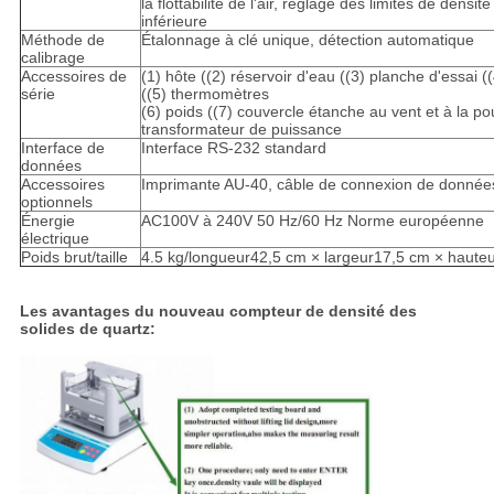
la flottabilité de l'air, réglage des limites de densit
inférieure
Méthode de
Étalonnage à clé unique, détection automatique
calibrage
Accessoires de
(1) hôte ((2) réservoir d'eau ((3) planche d'essai (
série
((5) thermomètres
(6) poids ((7) couvercle étanche au vent et à la po
transformateur de puissance
Interface de
Interface RS-232 standard
données
Accessoires
Imprimante AU-40, câble de connexion de donnée
optionnels
Énergie
AC100V à 240V 50 Hz/60 Hz Norme européenne
électrique
Poids brut/taille
4.5 kg/longueur42,5 cm × largeur17,5 cm × haute
Les avantages du nouveau compteur de densité des
solides de quartz: