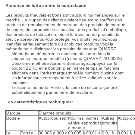
Annonce de lutte contre la contrefaçon
Les produits mauvais et bons sont aujourd'hui mélangés sur le
marché. La plupart des clients avaient beaucoup souffert des
produits de remplacement de marque, des produits de marque
de coque, des produits de simulation, des produits d'emballage,
des produits de fabrication, etc.et le transfert de produits de
service après-vente.Pour protéger vos droits, veuillez vous
identifier sérieusement lors du choix des produits.Voici la
méthode pour distinguer les produits de marque QUARRZ.
Méthode un: démarrer, la machine affichera dans la
séquence: marque, modèle ((comme QUARRZ, AU-300S)
Deuxième méthode:Après le démarrage,appuyez sur le
bouton ZERO et le bouton B en même temps,la machine
affichera dans l'ordre:marque:modèle,numéro d'usine.dont
les informations correspondent à celles indiquées sur la
machine.
Troisième méthode: Vérifiez le code de sécurité généré
automatiquement par numéro de machine.
Les caractéristiques techniques:
Marque
D'autres produits
Modèle
Autopropulseur
Pour les
Autres
Autres
Autoprop
véhicules
produits
produits
à moteur
Le
Portée
00,005 à 300 g
00,005 à
00,01 à
0.01 à
0.001 à 