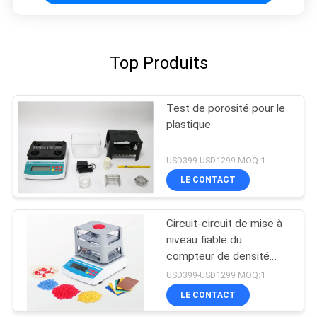
Top Produits
Test de porosité pour le
plastique
USD399-USD1299 MOQ:1
LE CONTACT
Circuit-circuit de mise à
niveau fiable du
compteur de densité
solide avec fil de
USD399-USD1299 MOQ:1
connexion de données
LE CONTACT