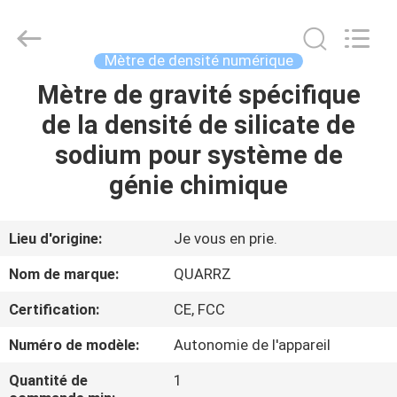
densité
Supplier.
Copyright
©
2018
Mètre de densité numérique
-
2025
Guangdong Hongtuo Instrument Technology Co.,Ltd.
Mètre de gravité spécifique
MAISON
All
Rights
de la densité de silicate de
Reserved.
Developed
by
DES
sodium pour système de
ECER
PRODUITS
génie chimique
AU
Lieu d'origine:
Je vous en prie.
SUJET
Nom de marque:
QUARRZ
DE
Certification:
CE, FCC
NOUS
Numéro de modèle:
Autonomie de l'appareil
VISITE
Quantité de
1