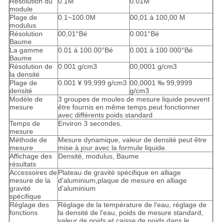
Résolution du
0.1M
0.01M
module
Plage de
0.1~100.0M
00,01 à 100,00 M
modulus
Résolution
00,01°Bé
0.001°Bé
Baume
La gamme
0.01 à 100.00°Bé
0.001 à 100 000°Bé
Baume
Résolution de
0.001 g/cm3
00,0001 g/cm3
la densité
Plage de
0.001 ¥ 99,999 g/cm3
00,0001 ‰ 99,9999
densité
g/cm3
Modèle de
3 groupes de moules de mesure liquide peuvent
mesure
être fournis en même temps.peut fonctionner
avec différents poids standard
Temps de
Environ 3 secondes.
mesure
Méthode de
Mesure dynamique, valeur de densité peut être
mesure
mise à jour avec la formule liquide.
Affichage des
Densité, modulus, Baume
résultats
Accessoires de
Plateau de gravité spécifique en alliage
mesure de la
d'aluminium,plaque de mesure en alliage
gravité
d'aluminium
spécifique
Réglage des
Réglage de la température de l'eau, réglage de
fonctions
la densité de l'eau, poids de mesure standard,
valeur de poids et caisse de poids dans le