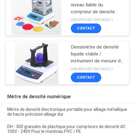
niveau fiable du
compteur de densité
solide avec fil de
USD399-USD1299 MOQ:1
connexion de données
CONTACT
Densimètre de densité
liquide stable /
instrument de mesure de
la concentration pour
USD400-USD1500 MOQ:1
liquide alcalin fortement
CONTACT
acide
Mètre de densité numérique
Mètre de densité électronique portable pour alliage métallique
de haute précision alliage dur
DH - 300 granulés de plastique pour compteurs de densité AC
100V - 240V Pour le matériau PVC / PE