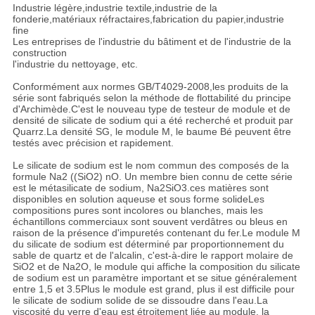
Industrie légère,industrie textile,industrie de la
fonderie,matériaux réfractaires,fabrication du papier,industrie
fine
Les entreprises de l'industrie du bâtiment et de l'industrie de la
construction
l'industrie du nettoyage, etc.
Conformément aux normes GB/T4029-2008,les produits de la
série sont fabriqués selon la méthode de flottabilité du principe
d'Archimède.C'est le nouveau type de testeur de module et de
densité de silicate de sodium qui a été recherché et produit par
Quarrz.La densité SG, le module M, le baume Bé peuvent être
testés avec précision et rapidement.
Le silicate de sodium est le nom commun des composés de la
formule Na2 ((SiO2) nO. Un membre bien connu de cette série
est le métasilicate de sodium, Na2SiO3.ces matières sont
disponibles en solution aqueuse et sous forme solideLes
compositions pures sont incolores ou blanches, mais les
échantillons commerciaux sont souvent verdâtres ou bleus en
raison de la présence d'impuretés contenant du fer.Le module M
du silicate de sodium est déterminé par proportionnement du
sable de quartz et de l'alcalin, c'est-à-dire le rapport molaire de
SiO2 et de Na2O, le module qui affiche la composition du silicate
de sodium est un paramètre important et se situe généralement
entre 1,5 et 3.5Plus le module est grand, plus il est difficile pour
le silicate de sodium solide de se dissoudre dans l'eau.La
viscosité du verre d'eau est étroitement liée au module, la