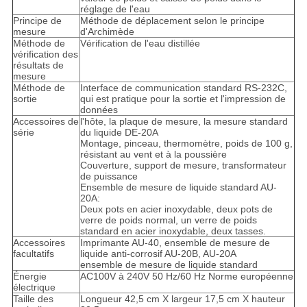
réglage de l'eau
Principe de
Méthode de déplacement selon le principe
mesure
d'Archimède
Méthode de
Vérification de l'eau distillée
vérification des
résultats de
mesure
Méthode de
Interface de communication standard RS-232C,
sortie
qui est pratique pour la sortie et l'impression de
données
Accessoires de
l'hôte, la plaque de mesure, la mesure standard
série
du liquide DE-20A
Montage, pinceau, thermomètre, poids de 100 g,
résistant au vent et à la poussière
Couverture, support de mesure, transformateur
de puissance
Ensemble de mesure de liquide standard AU-
20A:
Deux pots en acier inoxydable, deux pots de
verre de poids normal, un verre de poids
standard en acier inoxydable, deux tasses.
Accessoires
Imprimante AU-40, ensemble de mesure de
facultatifs
liquide anti-corrosif AU-20B, AU-20A
ensemble de mesure de liquide standard
Énergie
AC100V à 240V 50 Hz/60 Hz Norme européenne
électrique
Taille des
Longueur 42,5 cm X largeur 17,5 cm X hauteur