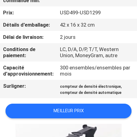
commande min:
D'USINE
Prix:
USD499-USD1299
CONTRÔLE
Détails d'emballage:
42 x 16 x 32 cm
DE
Délai de livraison:
2 jours
QUALITÉ
Conditions de
LC, D/A, D/P, T/T, Western
paiement:
Union, MoneyGram, autre
CONTACTEZ-
Capacité
300 ensembles/ensembles par
d'approvisionnement:
mois
NOUS
Surligner:
,
compteur de densité électronique
compteur de densité automatique
DEMANDEZ
UNE
MEILLEUR PRIX
CITATION
PLAN