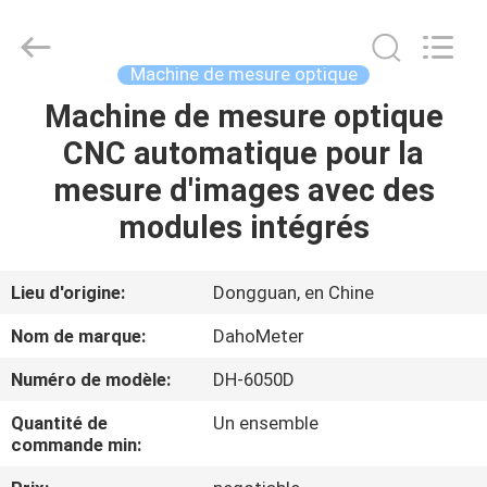
Fournisseur.
Copyright
©
2018
-
Machine de mesure optique
2025
Guangdong Hongtuo Instrument Technology Co.,Ltd.
All
Machine de mesure optique
MAISON
Rights
Reserved.
CNC automatique pour la
Developed
by
ECER
DES
mesure d'images avec des
PRODUITS
modules intégrés
AU
Lieu d'origine:
Dongguan, en Chine
SUJET
Nom de marque:
DahoMeter
DE
Numéro de modèle:
DH-6050D
NOUS
Quantité de
Un ensemble
commande min:
VISITE