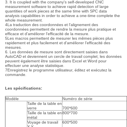
3. It is coupled with the company's self-developed CNC
measurement software to achieve rapid detection of large
quantities of work pieces at the same time with SPC data
analysis capabilities in order to achieve a one-time complete the
whole measurement.
4La traduction des coordonnées et l'alignement des
coordonnées permettent de rendre la mesure plus pratique et
efficace et d'améliorer l'efficacité de la mesure.
5Les macros permettent de mesurer les mêmes pièces plus
rapidement et plus facilement et d'améliorer l'efficacité des
mesures.
6. Les données de mesure sont directement saisies dans
AutoCAD et deviennent un cercle de travail complet; les données
peuvent également être saisies dans Excel et Word pour
effectuer une analyse statistique.
7Enregistrez le programme utilisateur, éditez et exécutez la
commande.
Les spécifications:
Modèle
Numéro de série
Taille de la table en
verre
700*600
Taille de la table en
800*700
métal
Voyage de travail
600*500
X.Y.