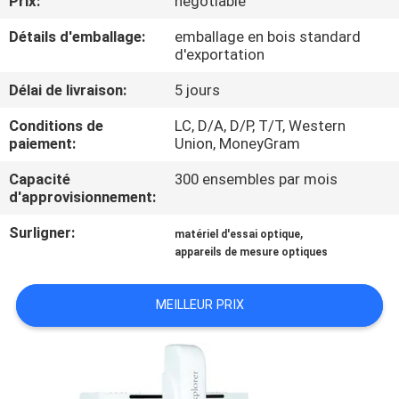
Prix:
negotiable
D'USINE
Détails d'emballage:
emballage en bois standard
d'exportation
CONTRÔLE
Délai de livraison:
5 jours
DE
Conditions de
LC, D/A, D/P, T/T, Western
QUALITÉ
paiement:
Union, MoneyGram
Capacité
300 ensembles par mois
CONTACTEZ-
d'approvisionnement:
NOUS
Surligner:
,
matériel d'essai optique
appareils de mesure optiques
DEMANDEZ
UNE
MEILLEUR PRIX
CITATION
PLAN