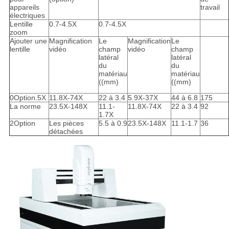
appareils
travail
électriques
Lentille
0.7-4.5X
0.7-4.5X
zoom
Ajouter une
Magnification
Le
Magnification
Le
lentille
vidéo
champ
vidéo
champ
latéral
latéral
du
du
matériau
matériau
((mm)
((mm)
0Option.5X
11.8X-74X
22 à 3.4
5.9X-37X
44 à 6.8
175
La norme
23.5X-148X
11.1-
11.8X-74X
22 à 3.4
92
1.7X
2Option
Les pièces
5.5 à 0.9
23.5X-148X
11.1-1.7
36
détachées