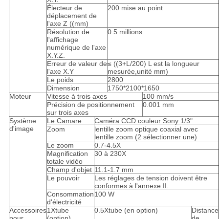
Électeur de
200 mise au point
déplacement de
l'axe Z ((mm)
Résolution de
0.5 millions
l'affichage
numérique de l'axe
X.Y.Z.
Erreur de valeur de
≤ ((3+L/200) L est la longueur
l'axe X.Y
mesurée,unité mm)
Le poids
2800
Dimension
1750*2100*1650
Moteur
Vitesse à trois axes
100 mm/s
Précision de positionnement
0.001 mm
sur trois axes
Système
Le Camare
Caméra CCD couleur Sony 1/3"
d'image
Zoom
lentille zoom optique coaxial avec
lentille zoom (2 sélectionner une)
Le zoom
0.7-4.5X
Magnification
30 à 230X
totale vidéo
Champ d'objet
11.1-1.7 mm
Le pouvoir
Les réglages de tension doivent être
conformes à l'annexe II.
Consommation
100 W
d'électricité
Accessoires
1Xtube
0.5Xtube (en option)
Distance
pour
(option)
de