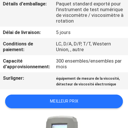
D'USINE
Détails d'emballage:
Paquet standard exporté pour
l'instrument de test numérique
de viscomètre / viscosimètre à
rotation
CONTRÔLE
DE
Délai de livraison:
5 jours
QUALITÉ
Conditions de
LC, D/A, D/P, T/T, Western
paiement:
Union, , autre
CONTACTEZ-
Capacité
300 ensembles/ensembles par
d'approvisionnement:
mois
NOUS
Surligner:
,
équipement de mesure de la viscosité
détecteur de viscosité électronique
DEMANDEZ
UNE
MEILLEUR PRIX
CITATION
PLAN