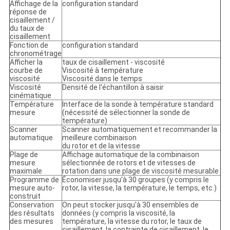
Affichage de la
configuration standard
réponse de
cisaillement /
du taux de
cisaillement
Fonction de
configuration standard
chronométrage
Afficher la
taux de cisaillement - viscosité
courbe de
Viscosité à température
viscosité
Viscosité dans le temps
Viscosité
Densité de l'échantillon à saisir
cinématique
Température
Interface de la sonde à température standard
mesure
(nécessité de sélectionner la sonde de
température)
Scanner
Scanner automatiquement et recommander la
automatique
meilleure combinaison
du rotor et de la vitesse
Plage de
Affichage automatique de la combinaison
mesure
sélectionnée de rotors et de vitesses de
maximale
rotation dans une plage de viscosité mesurable
Programme de
Économiser jusqu'à 30 groupes (y compris le
mesure auto-
rotor, la vitesse, la température, le temps, etc.)
construit
Conservation
On peut stocker jusqu'à 30 ensembles de
des résultats
données (y compris la viscosité, la
des mesures
température, la vitesse du rotor, le taux de
cisaillement, la contrainte de cisaillement, le