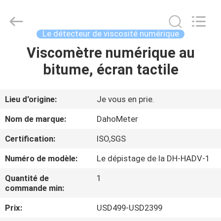
Copyright
©
2018
-
2025
Le détecteur de viscosité numérique
Guangdong Hongtuo Instrument Technology Co.,Ltd.
All
Rights
Viscomètre numérique au
MAISON
Reserved.
Developed
bitume, écran tactile
by
ECER
DES
PRODUITS
Lieu d'origine:
Je vous en prie.
Nom de marque:
DahoMeter
AU
Certification:
ISO,SGS
SUJET
Numéro de modèle:
Le dépistage de la DH-HADV-1
DE
Quantité de
1
NOUS
commande min:
Prix:
USD499-USD2399
VISITE