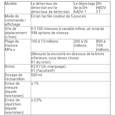
Modèle
Le détecteur de
Le dépistage
DH-
détection est le
de la DH-
HBDV-
détecteur de détection.
HADV-1
1T
Mode de
Écran tactile couleur de 5 pouces
commande /
affichage
Vite de
0.3 100 vitesses à variable infinie, un total de
déplacement
998 options de vitesse
(r/min)
Plage de
100 à 13 millions
200 à 26
800 à
mesure
millions
104
MPa.s
millions
(Mesurer la viscosité en dessous de la limite
inférieure, vous devez choisir
R1 du rotor)
Rotoir
R2 R7 ((6, marquage)
R1 (facultatif)
Dosage de
500 ml
l'échantillon
Erreur de
± 1%
mesure
(liquide
newtonien)
Erreur de
± 0,5%
répétition
(liquide
newtonien)