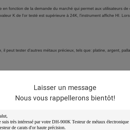
e en fonction de la demande du marché qui permet aux utilisateurs de déf
aleur K de l'or testé est supérieure à 24K, l'instrument affiche HI. Lors
il peut tester d'autres métaux précieux, tels que: platine, argent, palla
nce peut réduire l'erreur causée par la flottabilité du fil.
Laisser un message
Nous vous rappellerons bientôt!
ir, il peut diminuer l'inexactitude causée par le support de flottabilité 