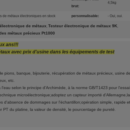
4,5kg
brut:
s de métaux électroniques en stock
personnalisable:
- Oui, oui.
 électronique de métaux
Testeur électronique de métaux 9K
,
,
des métaux précieux Pt1000
ux ans!!!
aux avec prix d'usine dans les équipements de test
e pions, banque, bijouterie, récupération de métaux précieux, usine de 
ux, etc.
 l'eau selon le principe d'Archimède, à la norme GB/T1423 pour l'essai
echnique microélectronique;adoptez un capteur importé d'Allemagne,la
es d'absence de dommages sur l'échantillon;opération simple, rapide et
ur PT du platine, la valeur de densité, le pourcentage de pureté.