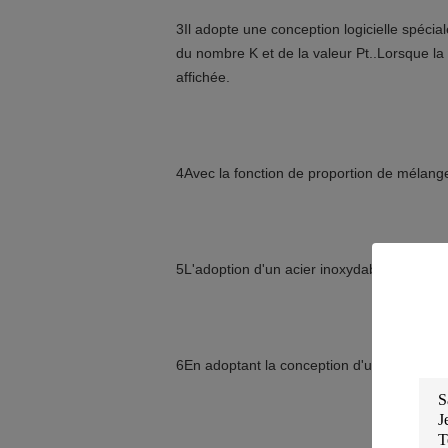
3Il adopte une conception logicielle spécial
du nombre K et de la valeur Pt..Lorsque la v
affichée.
4Avec la fonction de proportion de mélange, 
5L'adoption d'un acier inoxydable léger et mi
6En adoptant la conception d'un grand réservo