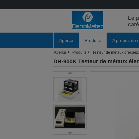
Le p
caté
Aperçu
Produits
A propos de 
Aperçu
Produits
Testeur de métaux précieux
DH-900K Testeur de métaux élect