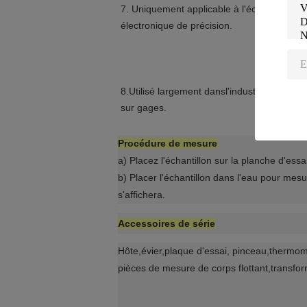
7. Uniquement applicable à l'échantillon de
électronique de précision.
8.Utilisé largement dans
l'industrie de la b
sur gages.
Procédure de mesure
a) Placez l'échantillon sur la planche d'es
b) Placer l'échantillon dans l'eau pour mes
s'affichera.
Accessoires de série
Hôte,évier,plaque d'essai, pinceau,thermom
pièces de mesure de corps flottant,transfo