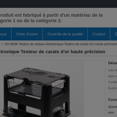
roduit est fabriqué à partir d'un matériau de la
gorie 1 ou de la catégorie 2.
nous
Visite d'usine
Contrôle de la qualité
Contact
D
DH-900K Testeur de métaux électronique Testeur de carats d'or haute précisio
ronique Testeur de carats d'or haute précision
Détai
Lieu d
Nom d
Certifi
Numér
Cond
Quant
min: