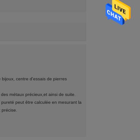
bijoux, centre d'essais de pierres
 des métaux précieux,et ainsi de suite.
 pureté peut être calculée en mesurant la
 précise.