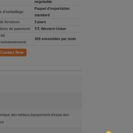
negotiable
Paquet d'exportation
ls d'emballage:
standard
de livraison:
3 jours
tions de paiement:
T/T, Western Union
ité
300 ensembles par mois
rovisionnement:
ct
ronique des métaux,équipement d'essai des
eux