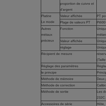
proportion de cuivre et
d'argent
Platine
Valeur affichée
PT po
Le mode
Plage de valeurs PT
Pt600 
Autres
Fonction
Uniqu
métaux
méla
précieux
Valeur affichée
Uniqu
réglage
Unique
Récipient de mesure
réserv
(Tail
Réglage des paramètres
Régla
le principe
Princ
Méthode de mémoire
Deux 
Méthode de correction
Calib
Méthode de sortie
Les do
232C.
Accessoires de série
Hôte, 