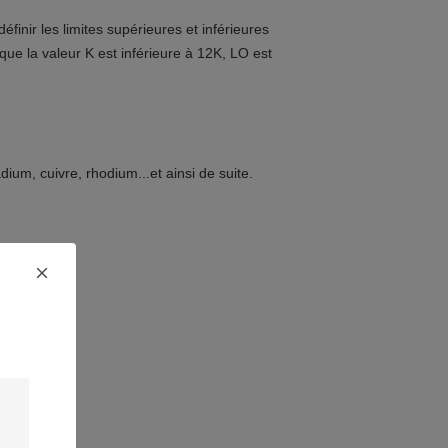
inir les limites supérieures et inférieures 
que la valeur K est inférieure à 12K, LO est 
dium, cuivre, rhodium...et ainsi de suite.
du fil