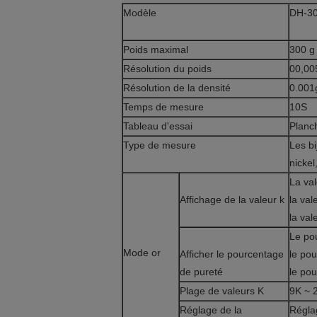
Modèle
DH-3
Poids maximal
300 g
Résolution du poids
00,00
Résolution de la densité
0.001
Temps de mesure
10S
Tableau d'essai
Planc
Type de mesure
Les bi
nickel
La val
Affichage de la valeur k
la val
la val
Le pou
Mode or
Afficher le pourcentage
le pou
de pureté
le pou
Plage de valeurs K
9K ~ 
Réglage de la
Réglag