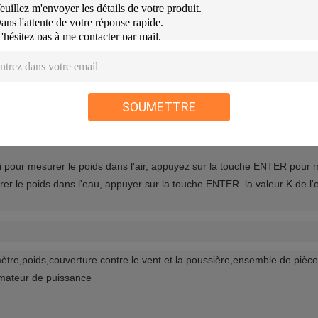
 métal solide qui peut être incrusté avec des pierres précieuses. Il pe
ijouterie, le laboratoire de recherche sur l'or et les métaux précieux, le 
SOUMETTRE
sai pour mesurer le poids dans l'air, appuyez sur la touche ENTER pour
urer le poids dans l'eau, appuyer sur la touche ENTER. la valeur K de l'
ètre,poids,couverture contre le vent et la poussière,ensemble de piè
rmateur de puissance