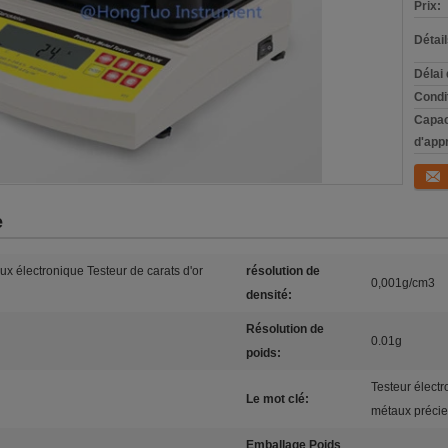
Prix:
Détai
Délai 
Condi
Capac
d'app
Conta
e
 électronique Testeur de carats d'or
résolution de
0,001g/cm3
densité:
Résolution de
0.01g
poids:
Testeur élect
Le mot clé:
métaux préci
Emballage Poids