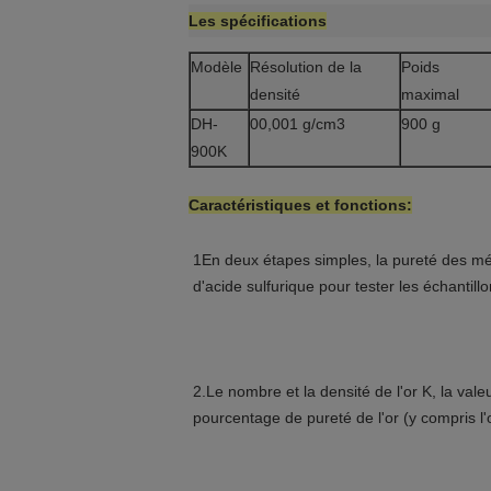
Les spécifications
Modèle
Résolution de la
Poids
densité
maximal
DH-
00,001 g/cm3
900 g
900K
Caractéristiques et fonctions:
1En deux étapes simples, la pureté des mé
d'acide sulfurique pour tester les échantill
2.Le nombre et la densité de l'or K, la val
pourcentage de pureté de l'or (y compris l'or