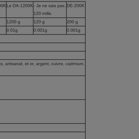
00K
Le DA-1200K
- Je ne sais pas.
DE-200K
120 mille.
1200 g
120 g
200 g
0.01g
0.001g
0.001g
ts, artisanat, et or, argent, cuivre, cadmium,