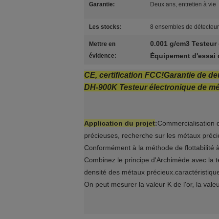
Garantie:
Deux ans, entretien à vie
Les stocks:
8 ensembles de détecteur
0.001 g/cm3 Testeur
Mettre en
Équipement d'essai 
évidence:
CE, certification FCC!Garantie de de
DH-900K Testeur électronique de mét
Application du projet
:
Commercialisation d
précieuses, recherche sur les métaux précie
Conformément à la méthode de flottabilité à
Combinez le principe d'Archimède avec la t
densité des métaux précieux.caractéristiqu
On peut mesurer la valeur K de l'or, la vale