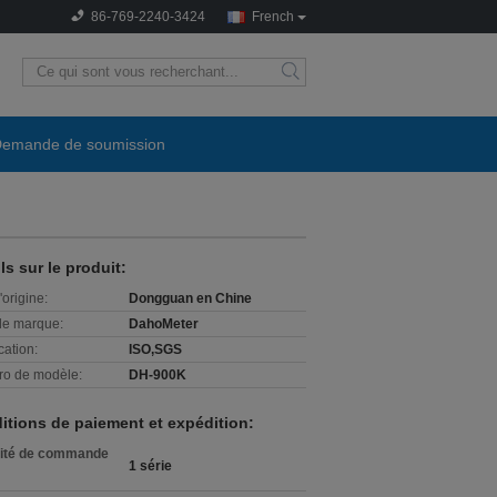
86-769-2240-3424
French
search
emande de soumission
n
ls sur le produit:
'origine:
Dongguan en Chine
e marque:
DahoMeter
cation:
ISO,SGS
o de modèle:
DH-900K
itions de paiement et expédition:
ité de commande
1 série