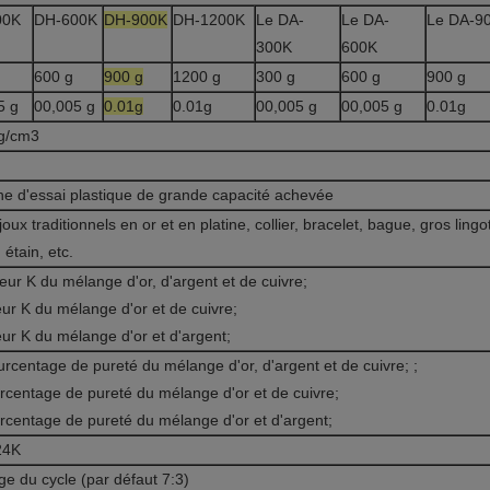
00K
DH-600K
DH-900K
DH-1200K
Le DA-
Le DA-
Le DA-9
300K
600K
600 g
900 g
1200 g
300 g
600 g
900 g
5 g
00,005 g
0.01g
0.01g
00,005 g
00,005 g
0.01g
g/cm3
he d'essai plastique de grande capacité achevée
joux traditionnels en or et en platine, collier, bracelet, bague, gros lingo
, étain, etc.
eur K du mélange d'or, d'argent et de cuivre;
eur K du mélange d'or et de cuivre;
eur K du mélange d'or et d'argent;
rcentage de pureté du mélange d'or, d'argent et de cuivre; ;
rcentage de pureté du mélange d'or et de cuivre;
rcentage de pureté du mélange d'or et d'argent;
24K
e du cycle (par défaut 7:3)