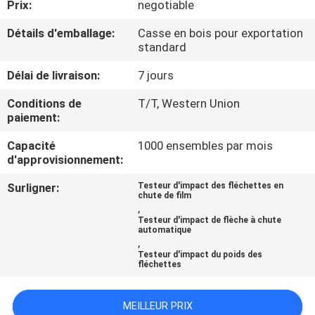
Prix:
negotiable
D'USINE
Détails d'emballage:
Casse en bois pour exportation
standard
CONTRÔLE
Délai de livraison:
7 jours
DE
QUALITÉ
Conditions de
T/T, Western Union
paiement:
Capacité
1000 ensembles par mois
CONTACTEZ-
d'approvisionnement:
NOUS
Surligner:
Testeur d'impact des fléchettes en
chute de film
,
DEMANDEZ
Testeur d'impact de flèche à chute
automatique
UNE
,
Testeur d'impact du poids des
CITATION
fléchettes
MEILLEUR PRIX
PLAN