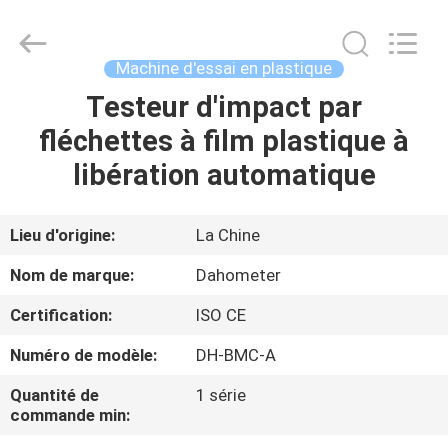
All
Rights
Reserved.
Developed
by
Machine d'essai en plastique
ECER
Testeur d'impact par
MAISON
fléchettes à film plastique à
DES
libération automatique
PRODUITS
Lieu d'origine:
La Chine
AU
Nom de marque:
Dahometer
SUJET
Certification:
ISO CE
DE
Numéro de modèle:
DH-BMC-A
NOUS
Quantité de
1 série
commande min:
VISITE