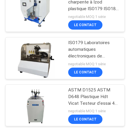
charpente à Izod
plastique ISO179 ISO180
ASTM D256
negotiable MOQ:1 série
LE CONTACT
ISO179 Laboratoires
automatiques
électroniques de
notation d'échantillons
negotiable MOQ:1 série
LE CONTACT
ASTM D1525 ASTM
D648 Plastique Hdt
Vicat Testeur d'essai 4
échantillons racks
negotiable MOQ:1 série
Machine d'essai
LE CONTACT
plastique