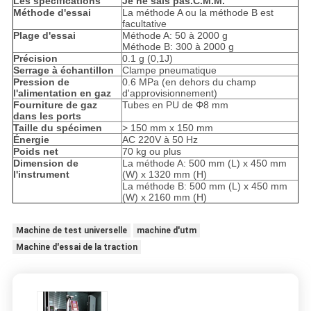
Les spécifications
Je ne sais pas.
C.M.M.
Méthode d'essai
La méthode A ou la méthode B est
facultative
Plage d'essai
Méthode A: 50 à 2000 g
Méthode B: 300 à 2000 g
Précision
0.1 g (0,1J)
Serrage à échantillon
Clampe pneumatique
Pression de
0.6 MPa (en dehors du champ
l'alimentation en gaz
d'approvisionnement)
Fourniture de gaz
Tubes en PU de Φ8 mm
dans les ports
Taille du spécimen
> 150 mm x 150 mm
Énergie
AC 220V à 50 Hz
Poids net
70 kg ou plus
Dimension de
La méthode A: 500 mm (L) x 450 mm
l'instrument
(W) x 1320 mm (H)
La méthode B: 500 mm (L) x 450 mm
(W) x 2160 mm (H)
Machine de test universelle
machine d'utm
Machine d'essai de la traction