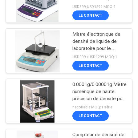
pour une vraie densité
USD399-USD1599 MOQ:1
DU
LE CONTACT
SITE
Mètre électronique de
PRIVACY
densité de liquide de
POLICY
laboratoire pour le
pétrole brut et le
USD399+USD1299 MOQ:1
carburant diesel
LE CONTACT
0.0001g/0.00001g Mètre
numérique de haute
précision de densité pour
solide
negotiable MOQ:1 série
LE CONTACT
Compteur de densité de