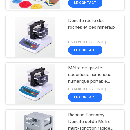
le caoutchouc et le
LE CONTACT
D'USINE
plastique
Densité réelle des
CONTRÔLE
roches et des minéraux
DE
QUALITÉ
USD399-USD1299 MOQ:1
LE CONTACT
CONTACTEZ-
Mètre de gravité
NOUS
spécifique numérique
numérique portable
Mètre de densité de
DEMANDEZ
USD400-USD1500 MOQ:1
laboratoire pour solides
LE CONTACT
UNE
CITATION
Biobase Economy
Densité solide Mètre
PLAN
multi-fonction rapide