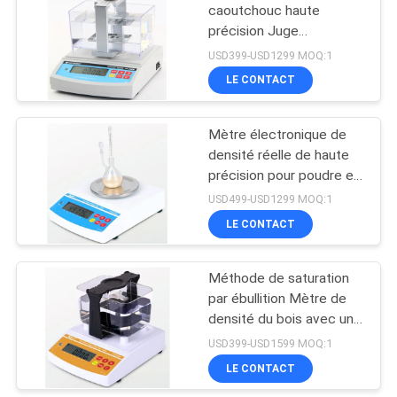
caoutchouc haute
précision Juge
automatiquement avec
USD399-USD1299 MOQ:1
un thermomètre
LE CONTACT
Mètre électronique de
densité réelle de haute
précision pour poudre et
résine d'échange ionique
USD499-USD1299 MOQ:1
LE CONTACT
Méthode de saturation
par ébullition Mètre de
densité du bois avec une
grande précision de
USD399-USD1599 MOQ:1
poids
LE CONTACT