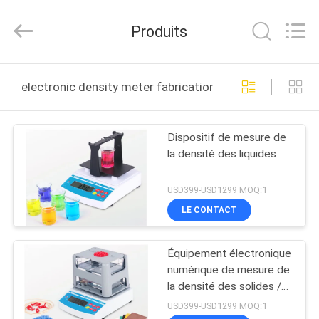
Guangdong Hongtuo Instrument Technology Co.,Ltd.
All
Rights
Produits
Reserved.
Developed
by
ECER
MAISON
electronic density meter fabrication en ligne
DES
Dispositif de mesure de
PRODUITS
la densité des liquides
AU
USD399-USD1299 MOQ:1
SUJET
LE CONTACT
DE
Équipement électronique
NOUS
numérique de mesure de
la densité des solides /
d'essai de la densité pour
VISITE
USD399-USD1299 MOQ:1