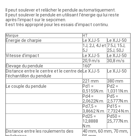
Il peut soulever et relâcher le pendule automatiquement.
Il peut soulever le pendule en utilisant l'énergie qui lui reste
après l'impact sur le sepcimen.
Il est très approprié pour les essais d'impact continu.
Marque
HT
Énergie de charpie
Le XJJ-5
Le XJJ-50
1J, 2J, 4J et
7.5J, 15J,
5J
25J, 50J
Vitesse d'impact
Le XJJ-5
Le XJJ-50
20,9 m/s
30,8 m/s
Élevage du pendule
160°
Distance entre le centre et le centre de
Le XJJ-5
Le XJJ-50
l'échantillon du pendule
221 mm
380 mm
Le couple du pendule
Pd1 =
Pd2 =
0,5155N.m.
1,0311N.m.
Pd4 =
Pd5 =
2,0622N.m.
2,5777N.m.
Pd7,5 =
Pd15 =
3,8662 N.m.
7,7324 N.m.
Pd25 =
Pd50 =
12,8888
25,777N.m.
N.m.
Distance entre les roulements des
40 mm, 60 mm, 70 mm,