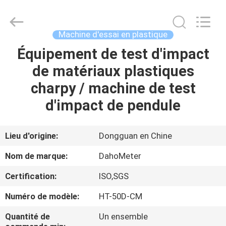
Fournisseur.
Copyright
©
2018
-
Machine d'essai en plastique
2025
Guangdong Hongtuo Instrument Technology Co.,Ltd.
All
Équipement de test d'impact
MAISON
Rights
Reserved.
de matériaux plastiques
Developed
by
ECER
DES
charpy / machine de test
PRODUITS
d'impact de pendule
AU
Lieu d'origine:
Dongguan en Chine
SUJET
Nom de marque:
DahoMeter
DE
Certification:
ISO,SGS
NOUS
Numéro de modèle:
HT-50D-CM
VISITE
Quantité de
Un ensemble