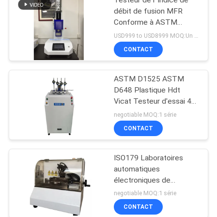
Testeur de l' indice de
débit de fusion MFR
Conforme à ASTM
D1238 et ISO 1133,
USD999 to USD8999 MOQ:Un ensemble
Équipement d'essai des
CONTACT
plastiques
ASTM D1525 ASTM
D648 Plastique Hdt
Vicat Testeur d'essai 4
échantillons racks
negotiable MOQ:1 série
Machine d'essai
CONTACT
plastique
ISO179 Laboratoires
automatiques
électroniques de
notation d'échantillons
negotiable MOQ:1 série
CONTACT