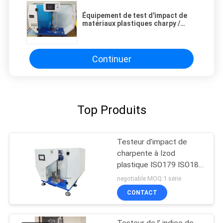
Équipement de test d'impact de
matériaux plastiques charpy /
machine de test d'impact de
pendule
Continuer
Top Produits
Testeur d'impact de
charpente à Izod
plastique ISO179 ISO180
ASTM D256
negotiable MOQ:1 série
CONTACT