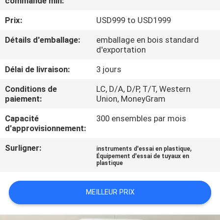
commande min:
D'USINE
Prix:
USD999 to USD1999
CONTRÔLE
Détails d'emballage:
emballage en bois standard
d'exportation
DE
Délai de livraison:
3 jours
QUALITÉ
Conditions de
LC, D/A, D/P, T/T, Western
paiement:
Union, MoneyGram
CONTACTEZ-
Capacité
300 ensembles par mois
NOUS
d'approvisionnement:
Surligner:
,
instruments d'essai en plastique
DEMANDEZ
Équipement d'essai de tuyaux en
plastique
UNE
CITATION
MEILLEUR PRIX
PLAN