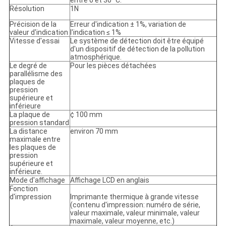
entre 0 et 30 °C.
Résolution
1N
Précision de la
Erreur d'indication ± 1%, variation de
valeur d'indication
l'indication ≤ 1%
Vitesse d'essai
Le système de détection doit être équipé
d'un dispositif de détection de la pollution
atmosphérique.
Le degré de
Pour les pièces détachées
parallélisme des
plaques de
pression
supérieure et
inférieure
La plaque de
¢ 100 mm
pression standard
La distance
environ 70 mm
maximale entre
les plaques de
pression
supérieure et
inférieure.
Mode d'affichage
Affichage LCD en anglais
Fonction
d'impression
Imprimante thermique à grande vitesse
(contenu d'impression: numéro de série,
valeur maximale, valeur minimale, valeur
maximale, valeur moyenne, etc.)