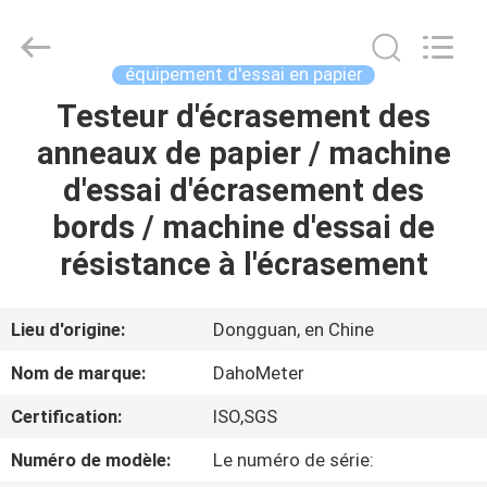
résistance
à
l'éclatement
Fournisseur.
Copyright
équipement d'essai en papier
©
2018
-
Testeur d'écrasement des
MAISON
2025
Guangdong Hongtuo Instrument Technology Co.,Ltd.
anneaux de papier / machine
All
Rights
Reserved.
DES
d'essai d'écrasement des
Developed
by
PRODUITS
ECER
bords / machine d'essai de
résistance à l'écrasement
AU
SUJET
Lieu d'origine:
Dongguan, en Chine
DE
Nom de marque:
DahoMeter
NOUS
Certification:
ISO,SGS
Numéro de modèle:
Le numéro de série:
VISITE