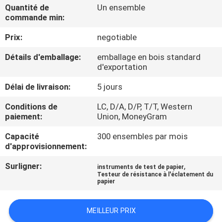
D'USINE
Quantité de
Un ensemble
commande min:
Prix:
negotiable
CONTRÔLE
DE
Détails d'emballage:
emballage en bois standard
d'exportation
QUALITÉ
Délai de livraison:
5 jours
CONTACTEZ-
Conditions de
LC, D/A, D/P, T/T, Western
paiement:
Union, MoneyGram
NOUS
Capacité
300 ensembles par mois
d'approvisionnement:
DEMANDEZ
Surligner:
,
instruments de test de papier
UNE
Testeur de résistance à l'éclatement du
papier
CITATION
MEILLEUR PRIX
PLAN